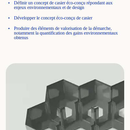
Définir un concept de casier éco-conçu répondant aux
enjeux environnementaux et de design
Développer le concept éco-conçu de casier
Produire des éléments de valorisation de la démarche,
notamment la quantification des gains environnementaux
obtenus