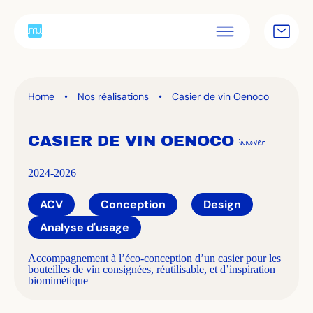
Éco-conception
Home
•
Nos réalisations
•
Casier de vin Oenoco
Nos offres
CASIER DE VIN OENOCO
innover
Nos réalisations
2024-2026
ACV
Conception
Design
Notre agence
Analyse d'usage
Nos actus
Accompagnement à l’éco-conception d’un casier pour les
bouteilles de vin consignées, réutilisable, et d’inspiration
biomimétique